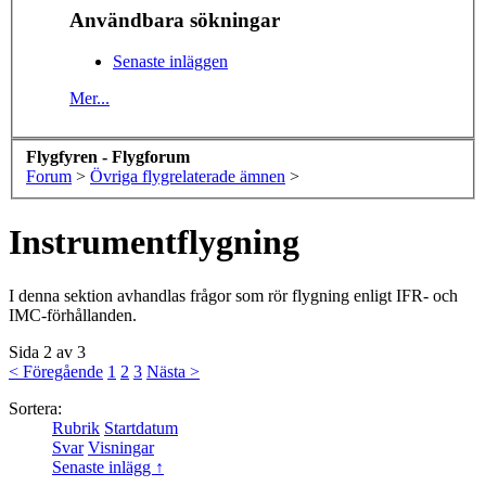
Användbara sökningar
Senaste inläggen
Mer...
Flygfyren - Flygforum
Forum
>
Övriga flygrelaterade ämnen
>
Instrumentflygning
I denna sektion avhandlas frågor som rör flygning enligt IFR- och
IMC-förhållanden.
Sida 2 av 3
< Föregående
1
2
3
Nästa >
Sortera:
Rubrik
Startdatum
Svar
Visningar
Senaste inlägg ↑