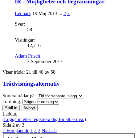
IR - Möjligheter och begränsningar
Lennart
,
19 Maj 2013
...
2
3
Svar:
58
Visningar:
12,716
Adam Frisch
3 September 2017
Visar trådar 21 till 40 av 58
Trådvisningsalternativ
Sortera trådar på:
i ordning:
Laddar...
(Logga in eller registrera dig för att skriva.)
Sida 2 av 3
< Föregående
1
2
3
Nästa >