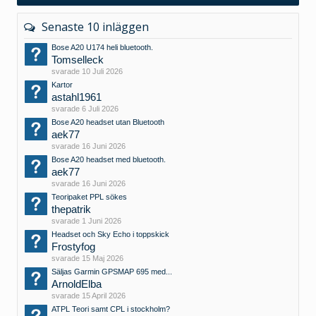
Senaste 10 inläggen
Bose A20 U174 heli bluetooth.
Tomselleck
svarade
10 Juli 2026
Kartor
astahl1961
svarade
6 Juli 2026
Bose A20 headset utan Bluetooth
aek77
svarade
16 Juni 2026
Bose A20 headset med bluetooth.
aek77
svarade
16 Juni 2026
Teoripaket PPL sökes
thepatrik
svarade
1 Juni 2026
Headset och Sky Echo i toppskick
Frostyfog
svarade
15 Maj 2026
Säljas Garmin GPSMAP 695 med...
ArnoldElba
svarade
15 April 2026
ATPL Teori samt CPL i stockholm?