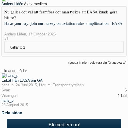
Anders Lidén
Aktiv medlem
Nu gäller det väl att framföra det man tycker att EASA kunde göra
bättre?
Have your say: join our survey on aviation rules simplification | EASA
Anders Lidén
,
17 Oktober 2025
#1
Gillar x
1
(Logga in eller registrera dig för att svara.)
Liknande trådar
Enkät från EASA om GA
hans_p
,
24 Juni 2015
, i forum:
Transportstyrelsen
Svar:
5
Visningar:
4,128
hans_p
26 Augusti 2015
Dela sidan
Bli medlem nu!