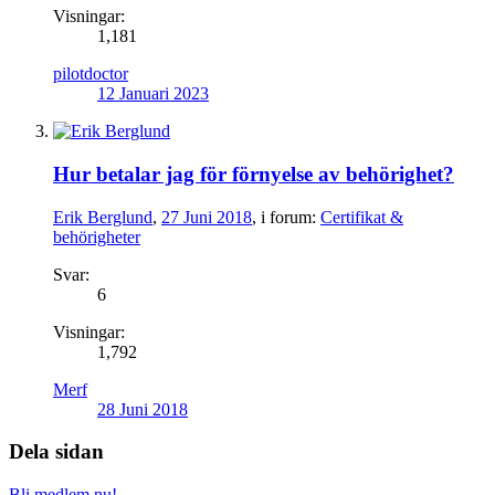
Visningar:
1,181
pilotdoctor
12 Januari 2023
Hur betalar jag för förnyelse av behörighet?
Erik Berglund
,
27 Juni 2018
, i forum:
Certifikat &
behörigheter
Svar:
6
Visningar:
1,792
Merf
28 Juni 2018
Dela sidan
Bli medlem nu!