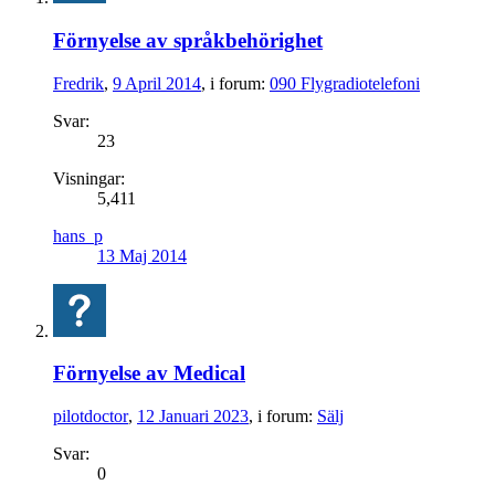
Förnyelse av språkbehörighet
Fredrik
,
9 April 2014
, i forum:
090 Flygradiotelefoni
Svar:
23
Visningar:
5,411
hans_p
13 Maj 2014
Förnyelse av Medical
pilotdoctor
,
12 Januari 2023
, i forum:
Sälj
Svar:
0