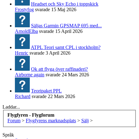
Headset och Sky Echo i toppskick
Frostyfog
svarade
15 Maj 2026
Säljas Garmin GPSMAP 695 med...
ArnoldElba
svarade
15 April 2026
ATPL Teori samt CPL i stockholm?
Henric
svarade
3 April 2026
Ok att flyga över raffinaderi?
Airborne again
svarade
24 Mars 2026
Teoripaket PPL
Richard
svarade
22 Mars 2026
Laddar...
Flygfyren - Flygforum
Forum
>
Flygfyrens marknadsplats
>
Sälj
>
Språk