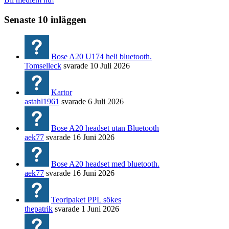
Senaste 10 inläggen
Bose A20 U174 heli bluetooth.
Tomselleck
svarade
10 Juli 2026
Kartor
astahl1961
svarade
6 Juli 2026
Bose A20 headset utan Bluetooth
aek77
svarade
16 Juni 2026
Bose A20 headset med bluetooth.
aek77
svarade
16 Juni 2026
Teoripaket PPL sökes
thepatrik
svarade
1 Juni 2026